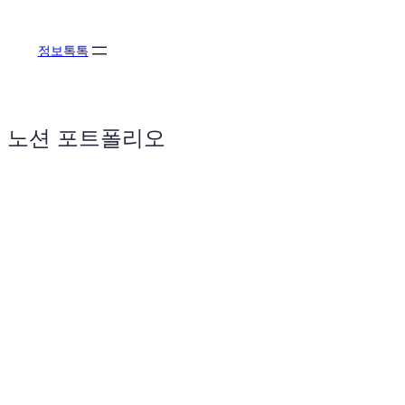
콘
텐
정보톡톡
츠
로
바
로
노션 포트폴리오
가
기