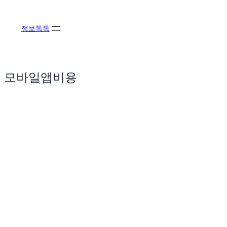
콘
텐
정보톡톡
츠
로
바
로
모바일앱비용
가
기