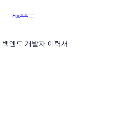
콘
텐
정보톡톡
츠
로
바
로
백엔드 개발자 이력서
가
기