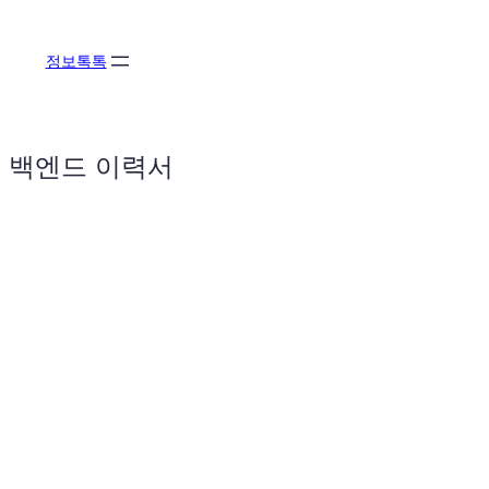
콘
텐
정보톡톡
츠
로
바
로
백엔드 이력서
가
기