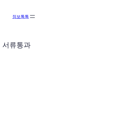
콘
텐
정보톡톡
츠
로
바
로
서류통과
가
기