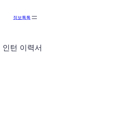
콘
텐
정보톡톡
츠
로
바
로
인턴 이력서
가
기