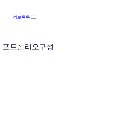
콘
텐
정보톡톡
츠
로
바
로
포트폴리오구성
가
기