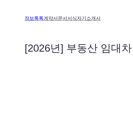
콘
텐
정보톡톡
계약서
문서서식
자기소개서
츠
로
바
로
[2026년] 부동산 임대
가
기