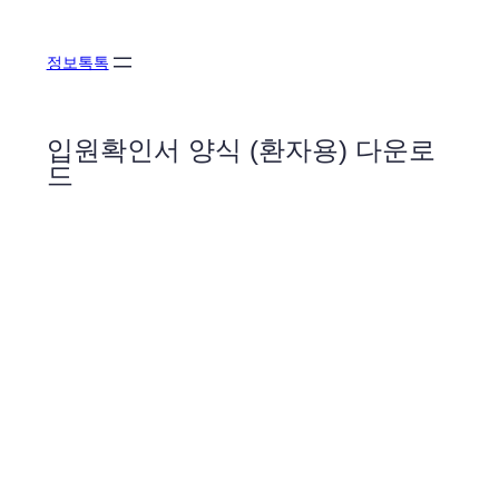
콘
텐
정보톡톡
츠
로
바
입원확인서 양식 (환자용) 다운로
로
드
가
기