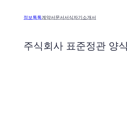
콘
텐
정보톡톡
계약서
문서서식
자기소개서
츠
로
바
로
주식회사 표준정관 양
가
기