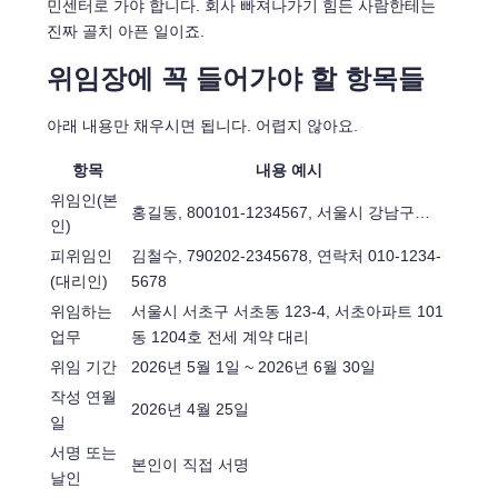
민센터로 가야 합니다. 회사 빠져나가기 힘든 사람한테는
진짜 골치 아픈 일이죠.
위임장에 꼭 들어가야 할 항목들
아래 내용만 채우시면 됩니다. 어렵지 않아요.
항목
내용 예시
위임인(본
홍길동, 800101-1234567, 서울시 강남구…
인)
피위임인
김철수, 790202-2345678, 연락처 010-1234-
(대리인)
5678
위임하는
서울시 서초구 서초동 123-4, 서초아파트 101
업무
동 1204호 전세 계약 대리
위임 기간
2026년 5월 1일 ~ 2026년 6월 30일
작성 연월
2026년 4월 25일
일
서명 또는
본인이 직접 서명
날인