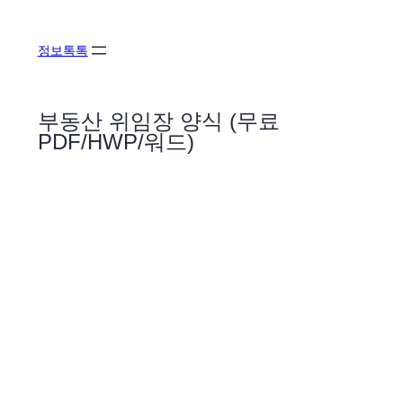
콘
텐
정보톡톡
츠
로
바
부동산 위임장 양식 (무료
로
PDF/HWP/워드)
가
기