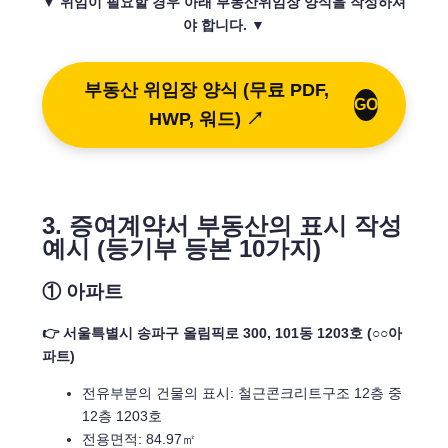
▼ 위임이 필요할 경우 아래 부동산위임장 양식을 작성하셔
야 합니다. ▼
부동산 위임장 양식 (무료 PDF,
GO
HWP, 워드) ↗
3. 증여계약서 부동산의 표시 작성
예시 (등기부 등본 10가지)
① 아파트
👉 서울특별시 송파구 올림픽로 300, 101동 1203호 (○○아
파트)
전유부분의 건물의 표시: 철근콘크리트구조 12층 중
12층 1203호
전용면적: 84.97㎡