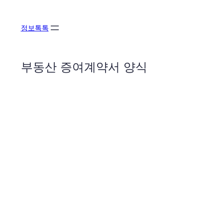
콘
텐
정보톡톡
츠
로
바
부동산 증여계약서 양식
로
가
기